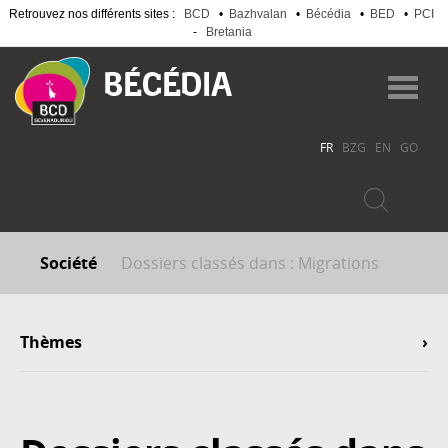
Retrouvez nos différents sites :
BCD
•
Bazhvalan
•
Bécédia
•
BED
•
PCI
-
Bretania
Aller
au
Toggl
contenu
navig
principal
FR
BZG
EN
GO
Société
Dossiers classés dans : Migrations
Thèmes