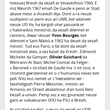
tiskouez Breizh da vezañ er bloavezhioù 1960. E
miz Meurzh 1967 emañ De Gaulle e penn ar Stad
abaoe meur a vloavezh dija. Dont a ra neuze
ouzhpenn ur penn eus an UNR, bet adanvet
neuze UD Ve, ha kargidi uhel yaouank er
c'habinedoù ministrel, da vezañ dilennet er
rannvro, diwar skouer
Yvon Bourges
, bet
dilennet e Sant-Maloù e 1962 ha deuet da vezañ
ministr. Tud eus Pariz, o fal dont da vezañ
ministred alies, a vez kaset da Vreizh : Edmond
Michelet da Gemper,
Olivier Guichard
da
Wenrann-Ar Baol, Michel Cointat da Felger.
« Baroned » strollad de Gaulle ma 'z int tout, e
chomint gwriziennet en o c'humunioù nevez evit
pell. N'ez eus nemet ur c'hwitadenn wir :
faezhidigezh Pierre Messmer, ministr an
Armeoù, en Oriant abalamour d'an tuoù kleiz
bezañ a-unvan. Pemp sez a vez gounezet neuze
gant ar sokialourien SFIO ha PSU e Breizh.
Ar strollad gaullist, a zeuio da vezañ an UDR