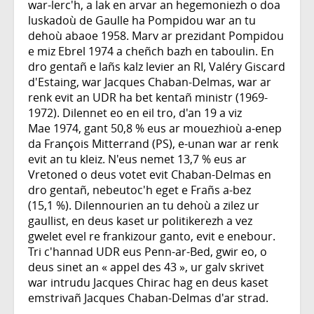
war-lerc'h, a lak en arvar an hegemoniezh o doa
luskadoù de Gaulle ha Pompidou war an tu
dehoù abaoe 1958. Marv ar prezidant Pompidou
e miz Ebrel 1974 a cheñch bazh en taboulin. En
dro gentañ e lañs kalz levier an RI, Valéry Giscard
d'Estaing, war Jacques Chaban-Delmas, war ar
renk evit an UDR ha bet kentañ ministr (1969-
1972). Dilennet eo en eil tro, d'an 19 a viz
Mae 1974, gant 50,8 % eus ar mouezhioù a-enep
da François Mitterrand (PS), e-unan war ar renk
evit an tu kleiz. N'eus nemet 13,7 % eus ar
Vretoned o deus votet evit Chaban-Delmas en
dro gentañ, nebeutoc'h eget e Frañs a-bez
(15,1 %). Dilennourien an tu dehoù a zilez ur
gaullist, en deus kaset ur politikerezh a vez
gwelet evel re frankizour ganto, evit e enebour.
Tri c'hannad UDR eus Penn-ar-Bed, gwir eo, o
deus sinet an « appel des 43 », ur galv skrivet
war intrudu Jacques Chirac hag en deus kaset
emstrivañ Jacques Chaban-Delmas d'ar strad.