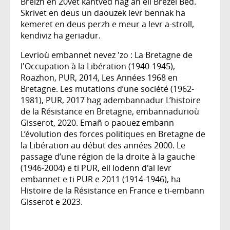
Breizh en 20vet kantved hag an eil Brezel Bed.
Skrivet en deus un daouzek levr bennak ha
kemeret en deus perzh e meur a levr a-stroll,
kendiviz ha geriadur.
Levrioù embannet nevez 'zo : La Bretagne de
l'Occupation à la Libération (1940-1945),
Roazhon, PUR, 2014, Les Années 1968 en
Bretagne. Les mutations d’une société (1962-
1981), PUR, 2017 hag adembannadur L’histoire
de la Résistance en Bretagne, embannadurioù
Gisserot, 2020. Emañ o paouez embann
L’évolution des forces politiques en Bretagne de
la Libération au début des années 2000. Le
passage d’une région de la droite à la gauche
(1946-2004) e ti PUR, eil lodenn d'al levr
embannet e ti PUR e 2011 (1914-1946), ha
Histoire de la Résistance en France e ti-embann
Gisserot e 2023.