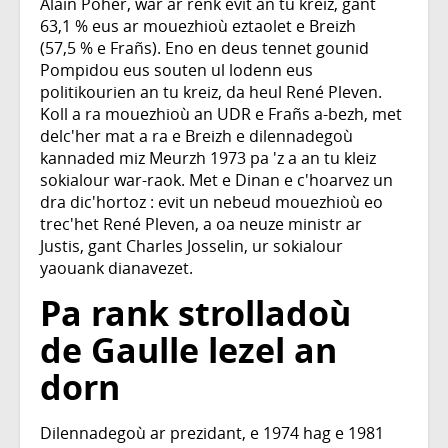
Alain Poher, war ar renk evit an tu kreiz, gant
63,1 % eus ar mouezhioù eztaolet e Breizh
(57,5 % e Frañs). Eno en deus tennet gounid
Pompidou eus souten ul lodenn eus
politikourien an tu kreiz, da heul René Pleven.
Koll a ra mouezhioù an UDR e Frañs a-bezh, met
delc'her mat a ra e Breizh e dilennadegoù
kannaded miz Meurzh 1973 pa 'z a an tu kleiz
sokialour war-raok. Met e Dinan e c'hoarvez un
dra dic'hortoz : evit un nebeud mouezhioù eo
trec'het René Pleven, a oa neuze ministr ar
Justis, gant Charles Josselin, ur sokialour
yaouank dianavezet.
Pa rank strolladoù
de Gaulle lezel an
dorn
Dilennadegoù ar prezidant, e 1974 hag e 1981