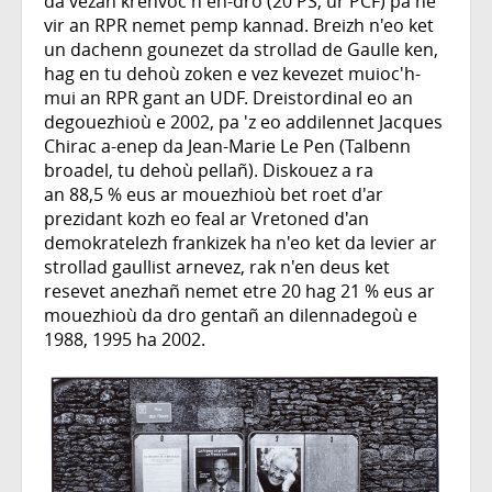
da vezañ kreñvoc'h en-dro (20 PS, ur PCF) pa ne
vir an RPR nemet pemp kannad. Breizh n'eo ket
un dachenn gounezet da strollad de Gaulle ken,
hag en tu dehoù zoken e vez kevezet muioc'h-
mui an RPR gant an UDF. Dreistordinal eo an
degouezhioù e 2002, pa 'z eo addilennet Jacques
Chirac a-enep da Jean-Marie Le Pen (Talbenn
broadel, tu dehoù pellañ). Diskouez a ra
an 88,5 % eus ar mouezhioù bet roet d'ar
prezidant kozh eo feal ar Vretoned d'an
demokratelezh frankizek ha n'eo ket da levier ar
strollad gaullist arnevez, rak n'en deus ket
resevet anezhañ nemet etre 20 hag 21 % eus ar
mouezhioù da dro gentañ an dilennadegoù e
1988, 1995 ha 2002.