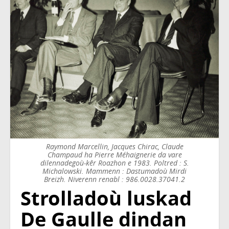
Raymond Marcellin, Jacques Chirac, Claude
Champaud ha Pierre Méhaignerie da vare
dilennadegoù-kêr Roazhon e 1983. Poltred : S.
Michalowski. Mammenn : Dastumadoù Mirdi
Breizh. Niverenn renabl : 986.0028.37041.2
Strolladoù luskad
De Gaulle dindan