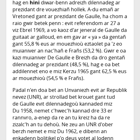
hag en
hini
diwar-benn adreizh dilennadeg ar
prezidant dre vouezhiañ hollek. A-du emañ ar
Vretoned gant ar prezidant de Gaulle, ha chom a
raio gwir betek penn : evit referendom ar 27 a
viz Ebrel 1969, a vo kaoz d'ar jeneral de Gaulle da
guitaat ar galloud, en em gav ar « ya » da gentañ
gant 55,8 % eus ar mouezhioù eztaolet pa 'z eo
muianiver an nac'hañ e Frañs (53,2 %). Gwir e oa
kazi muianiver De Gaulle e Breizh da dro gentañ
dilennadeg ar prezidant (48,5 %), hag e oa bet
addilennet eno e miz Kerzu 1965 gant 62,5 % eus
ar mouezhioù (54,5 % e Frañs).
Padal n'en doa bet an Unvaniezh evit ar Republik
nevez (UNR), ar strollad bet krouet gant tud
de Gaulle evit dilennadegoù kannaded miz
Du 1958, nemet c'hwec'h kannad dre 33 er
rannvro, a-enep da re an tu kreiz ha da re
zizalc'h an tu dehoù. Ne zeu an UNR d'ober
berzh nemet e miz Du 1962, e dibenn an
enkadenn bolitikel p'o deus votet al lodenn