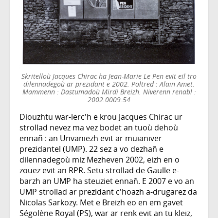
Skritelloù Jacques Chirac ha Jean-Marie Le Pen evit eil tro
dilennadegoù ar prezidant e 2002. Poltred : Alain Amet.
Mammenn : Dastumadoù Mirdi Breizh. Niverenn renabl :
2002.0009.54
Diouzhtu war-lerc'h e krou Jacques Chirac ur
strollad nevez ma vez bodet an tuoù dehoù
ennañ : an Unvaniezh evit ar muianiver
prezidantel (UMP). 22 sez a vo dezhañ e
dilennadegoù miz Mezheven 2002, eizh en o
zouez evit an RPR. Setu strollad de Gaulle e-
barzh an UMP ha steuziet ennañ. E 2007 e vo an
UMP strollad ar prezidant c'hoazh a-drugarez da
Nicolas Sarkozy. Met e Breizh eo en em gavet
Ségolène Royal (PS), war ar renk evit an tu kleiz,