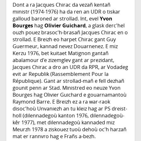
Dont a ra Jacques Chirac da vezañ kentañ
ministr (1974-1976) ha da ren an UDR o tiskar
galloud baroned ar strollad. Int, evel
Yvon
Bourges
hag
Olivier Guichard
, a glask derc'hel
ouzh pouez brasoc'h-brasañ Jacques Chirac en o
strollad. E Breizh eo harpet Chirac gant Guy
Guermeur, kannad nevez Douarnenez. E miz
Kerzu 1976, bet kuitaet Matignon gantañ
abalamour d'e zizemglev gant ar prezidant,
Jacques Chirac a dro an UDR da RPR, ar Vodadeg
evit ar Republik (Rassemblement Pour la
République). Gant ar strollad-mañ e fell dezhañ
gounit penn ar Stad. Ministred eo neuze Yvon
Bourges hag Olivier Guichard e gouarnamantoù
Raymond Barre. E Breizh ez a ra war-raok
disoc'hoù Unvaniezh an tu kleiz hag ar PS dreist-
holl (dilennadegoù kanton 1976, dilennadegoù-
kêr 1977), met dilennadegoù kannaded miz
Meurzh 1978 a ziskouez tuoù dehoù oc'h harzañ
mat er rannvro hag e Frañs a-bezh.