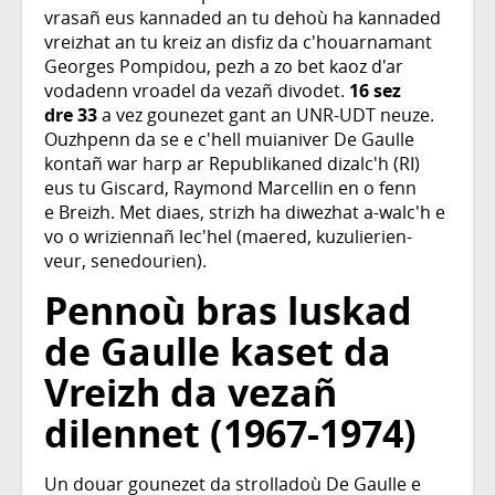
vrasañ eus kannaded an tu dehoù ha kannaded
vreizhat an tu kreiz an disfiz da c'houarnamant
Georges Pompidou, pezh a zo bet kaoz d'ar
vodadenn vroadel da vezañ divodet.
16 sez
dre 33
a vez gounezet gant an UNR-UDT neuze.
Ouzhpenn da se e c'hell muianiver De Gaulle
kontañ war harp ar Republikaned dizalc'h (RI)
eus tu Giscard, Raymond Marcellin en o fenn
e Breizh. Met diaes, strizh ha diwezhat a-walc'h e
vo o wriziennañ lec'hel (maered, kuzulierien-
veur, senedourien).
Pennoù bras luskad
de Gaulle kaset da
Vreizh da vezañ
dilennet (1967-1974)
Un douar gounezet da strolladoù De Gaulle e