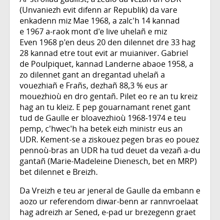
(Unvaniezh evit difenn ar Republik) da vare
enkadenn miz Mae 1968, a zalc'h 14 kannad
e 1967 a-raok mont d'e live uhelañ e miz
Even 1968 p'en deus 20 den dilennet dre 33 hag
28 kannad etre tout evit ar muianiver. Gabriel
de Poulpiquet, kannad Landerne abaoe 1958, a
zo dilennet gant an dregantad uhelañ a
vouezhiañ e Frañs, dezhañ 88,3 % eus ar
mouezhioù en dro gentañ. Pilet eo re an tu kreiz
hag an tu kleiz. E pep gouarnamant renet gant
tud de Gaulle er bloavezhioù 1968-1974 e teu
pemp, c'hwec'h ha betek eizh ministr eus an
UDR. Kement-se a ziskouez pegen bras eo pouez
pennoù-bras an UDR ha tud deuet da vezañ a-du
gantañ (Marie-Madeleine Dienesch, bet en MRP)
bet dilennet e Breizh.
Da Vreizh e teu ar jeneral de Gaulle da embann e
aozo ur referendom diwar-benn ar rannvroelaat
hag adreizh ar Sened, e-pad ur brezegenn graet