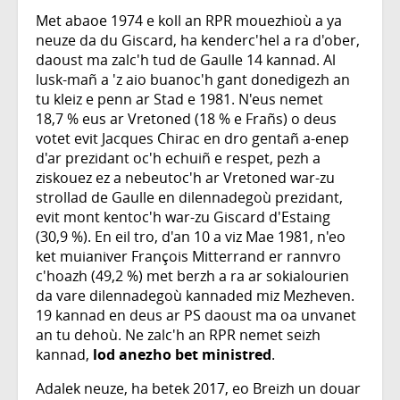
Met abaoe 1974 e koll an RPR mouezhioù a ya
neuze da du Giscard, ha kenderc'hel a ra d'ober,
daoust ma zalc'h tud de Gaulle 14 kannad. Al
lusk-mañ a 'z aio buanoc'h gant donedigezh an
tu kleiz e penn ar Stad e 1981. N'eus nemet
18,7 % eus ar Vretoned (18 % e Frañs) o deus
votet evit Jacques Chirac en dro gentañ a-enep
d'ar prezidant oc'h echuiñ e respet, pezh a
ziskouez ez a nebeutoc'h ar Vretoned war-zu
strollad de Gaulle en dilennadegoù prezidant,
evit mont kentoc'h war-zu Giscard d'Estaing
(30,9 %). En eil tro, d'an 10 a viz Mae 1981, n'eo
ket muianiver François Mitterrand er rannvro
c'hoazh (49,2 %) met berzh a ra ar sokialourien
da vare dilennadegoù kannaded miz Mezheven.
19 kannad en deus ar PS daoust ma oa unvanet
an tu dehoù. Ne zalc'h an RPR nemet seizh
kannad,
lod anezho bet ministred
.
Adalek neuze, ha betek 2017, eo Breizh un douar