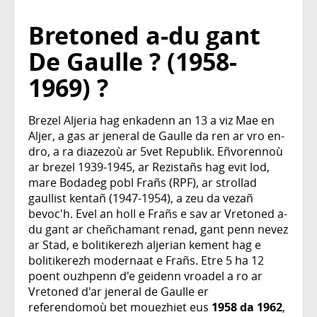
Bretoned a-du gant
De Gaulle ? (1958-
1969) ?
Brezel Aljeria hag enkadenn an 13 a viz Mae en
Aljer, a gas ar jeneral de Gaulle da ren ar vro en-
dro, a ra diazezoù ar 5vet Republik. Eñvorennoù
ar brezel 1939-1945, ar Rezistañs hag evit lod,
mare Bodadeg pobl Frañs (RPF), ar strollad
gaullist kentañ (1947-1954), a zeu da vezañ
bevoc'h. Evel an holl e Frañs e sav ar Vretoned a-
du gant ar cheñchamant renad, gant penn nevez
ar Stad, e bolitikerezh aljerian kement hag e
bolitikerezh modernaat e Frañs. Etre 5 ha 12
poent ouzhpenn d'e geidenn vroadel a ro ar
Vretoned d'ar jeneral de Gaulle er
referendomoù bet mouezhiet eus
1958 da 1962
,