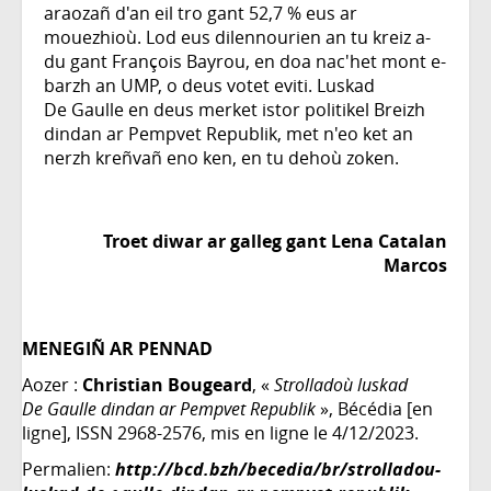
araozañ d'an eil tro gant 52,7 % eus ar
mouezhioù. Lod eus dilennourien an tu kreiz a-
du gant François Bayrou, en doa nac'het mont e-
barzh an UMP, o deus votet eviti. Luskad
De Gaulle en deus merket istor politikel Breizh
dindan ar Pempvet Republik, met n'eo ket an
nerzh kreñvañ eno ken, en tu dehoù zoken.
Troet diwar ar galleg gant Lena Catalan
Marcos
MENEGIÑ AR PENNAD
Aozer :
Christian Bougeard
, «
Strolladoù luskad
De Gaulle dindan ar Pempvet Republik
», Bécédia [en
ligne], ISSN 2968-2576, mis en ligne le 4/12/2023.
Permalien:
http://bcd.bzh/becedia/br/strolladou-