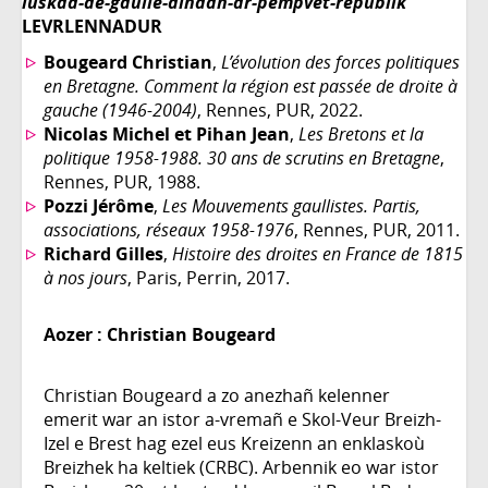
luskad-de-gaulle-dindan-ar-pempvet-republik
LEVRLENNADUR
Bougeard Christian
,
L’évolution des forces politiques
en Bretagne. Comment la région est passée de droite à
gauche (1946-2004)
, Rennes, PUR, 2022.
Nicolas Michel et Pihan Jean
,
Les Bretons et la
politique 1958-1988. 30 ans de scrutins en Bretagne
,
Rennes, PUR, 1988.
Pozzi Jérôme
,
Les Mouvements gaullistes. Partis,
associations, réseaux 1958-1976
, Rennes, PUR, 2011.
Richard Gilles
,
Histoire des droites en France de 1815
à nos jours
, Paris, Perrin, 2017.
Aozer :
Christian Bougeard
Christian Bougeard a zo anezhañ kelenner
emerit war an istor a-vremañ e Skol-Veur Breizh-
Izel e Brest hag ezel eus Kreizenn an enklaskoù
Breizhek ha keltiek (CRBC). Arbennik eo war istor