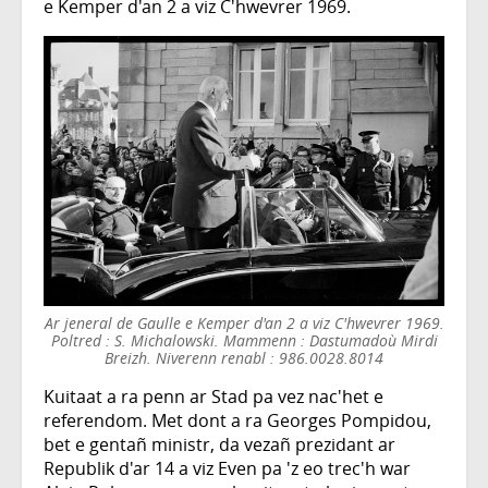
e Kemper d'an 2 a viz C'hwevrer 1969.
Ar jeneral de Gaulle e Kemper d'an 2 a viz C'hwevrer 1969.
Poltred : S. Michalowski. Mammenn : Dastumadoù Mirdi
Breizh. Niverenn renabl : 986.0028.8014
Kuitaat a ra penn ar Stad pa vez nac'het e
referendom. Met dont a ra Georges Pompidou,
bet e gentañ ministr, da vezañ prezidant ar
Republik d'ar 14 a viz Even pa 'z eo trec'h war