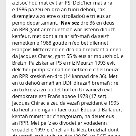
a zisoc'hoù mat evit ar PS. Delc'her mat a ra
e 1986 pa zeu en-dro an tuoù dehoù, rak
dizemglev a zo etre o strolladoù e tri eus ar
pemp departamant.
Nav sez
dre 36 en deus
an RPR gant ar mouezhiañ war listenn diouzh
kenfeur, met dont a ra ar sifr-mañ da seizh
nemetken e 1988 goude m'eo bet dilennet
François Mitterrand en-dro da brezidant a-enep
da Jacques Chirac, gant 55 % eus ar mouezhioù e
Breizh. Pa ziskar ar PS e miz Meurzh 1993 evit
delc'her pemp kannad nemetken e c'hell neuze
an RPR kreskiñ en-dro (14 kannad dre 36). Met
en tu dehoù emañ an UDF dirazañ bremañ : re
an tu kreiz a zo bodet holl en Unvaniezh evit
demokratelezh Frañs abaoe 1978 (17 sez).
Jacques Chirac a zeu da vezañ prezidant e 1995
da heul un emgann taer ouzh Édouard Balladur,
kentañ ministr ar c'hengouarn, ha deuet eus
an RPR. Met pa 'z eo divodet ar vodadenn
vroadel e 1997 e c'hell an tu kleiz breizhat dont