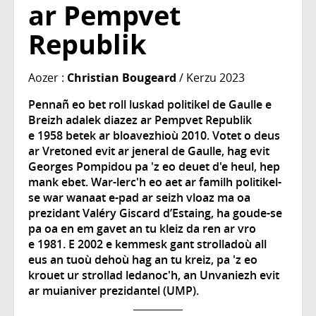
ar Pempvet
Republik
Aozer :
Christian Bougeard
/ Kerzu 2023
Pennañ eo bet roll luskad politikel de Gaulle e
Breizh adalek diazez ar Pempvet Republik
e 1958 betek ar bloavezhioù 2010. Votet o deus
ar Vretoned evit ar jeneral de Gaulle, hag evit
Georges Pompidou pa 'z eo deuet d'e heul, hep
mank ebet. War-lerc'h eo aet ar familh politikel-
se war wanaat e-pad ar seizh vloaz ma oa
prezidant Valéry Giscard d’Estaing, ha goude-se
pa oa en em gavet an tu kleiz da ren ar vro
e 1981. E 2002 e kemmesk gant strolladoù all
eus an tuoù dehoù hag an tu kreiz, pa 'z eo
krouet ur strollad ledanoc'h, an Unvaniezh evit
ar muianiver prezidantel (UMP).