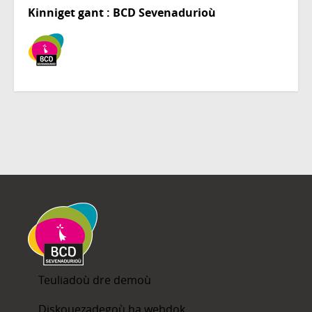
Kinniget gant : BCD Sevenadurioù
Teuliadoù dre demoù
Diskouezadegoù ha webdok