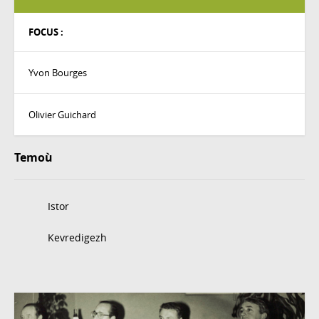
FOCUS :
Yvon Bourges
Olivier Guichard
Temoù
Istor
Kevredigezh