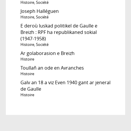
Histoire
,
Société
Joseph Halléguen
Histoire
,
Société
E deroù luskad politikel de Gaulle e
Breizh : RPF ha republikaned sokial
(1947-1958)
Histoire
,
Société
Ar golaborasion e Breizh
Histoire
Toullañ an ode en Avranches
Histoire
Galv an 18 a viz Even 1940 gant ar jeneral
de Gaulle
Histoire