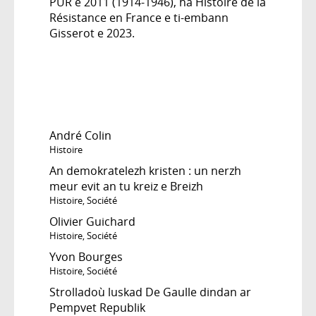
PUR e 2011 (1914-1946), ha Histoire de la
Résistance en France e ti-embann
Gisserot e 2023.
André Colin
Histoire
An demokratelezh kristen : un nerzh
meur evit an tu kreiz e Breizh
Histoire
,
Société
Olivier Guichard
Histoire
,
Société
Yvon Bourges
Histoire
,
Société
Strolladoù luskad De Gaulle dindan ar
Pempvet Republik