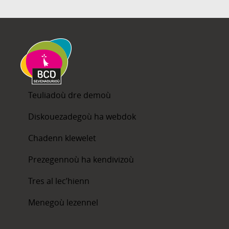
Teuliadoù dre demoù
Diskouezadegoù ha webdok
Chadenn klewelet
Prezegennoù ha kendivizoù
Tres al lec’hienn
Menegoù lezennel