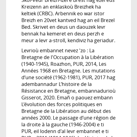
Kreizenn an enklaskoù Breizhek ha
keltiek (CRBC). Arbennik eo war istor
Breizh en 20vet kantved hag an eil Brezel
Bed. Skrivet en deus un daouzek levr
bennak ha kemeret en deus perzh e
meur a levr a-stroll, kendiviz ha geriadur.
Levrioù embannet nevez 'zo : La
Bretagne de l'Occupation à la Libération
(1940-1945), Roazhon, PUR, 2014, Les
Années 1968 en Bretagne. Les mutations
d’une société (1962-1981), PUR, 2017 hag
adembannadur L’histoire de la
Résistance en Bretagne, embannadurioù
Gisserot, 2020. Emañ o paouez embann
L’évolution des forces politiques en
Bretagne de la Libération au début des
années 2000. Le passage d’une région de
la droite à la gauche (1946-2004) e ti
PUR, eil lodenn d'al levr embannet e ti