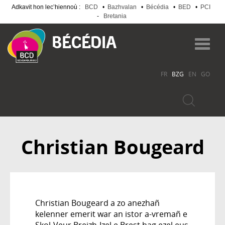
Adkavit hon lec’hiennoù :
BCD
•
Bazhvalan
•
Bécédia
•
BED
•
PCI
-
Bretania
Skip
to
Toggl
main
navig
content
FR
BZG
EN
GO
Christian Bougeard
Christian Bougeard a zo anezhañ
kelenner emerit war an istor a-vremañ e
Skol-Veur Breizh-Izel e Brest hag ezel eus