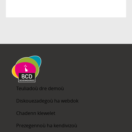
Teuliadoù dre demoù
Diskouezadegoù ha webdok
Chadenn klewelet
Prezegennoù ha kendivizoù