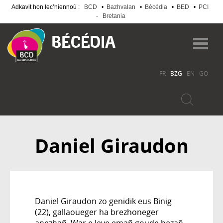
Adkavit hon lec’hiennoù :
BCD
•
Bazhvalan
•
Bécédia
•
BED
•
PCI
-
Bretania
Skip
to
Toggl
main
navig
content
FR
BZG
EN
GO
Daniel Giraudon
Daniel Giraudon zo genidik eus Binig
(22), gallaoueger ha brezhoneger
anezhañ. War e leve emañ goude bezañ