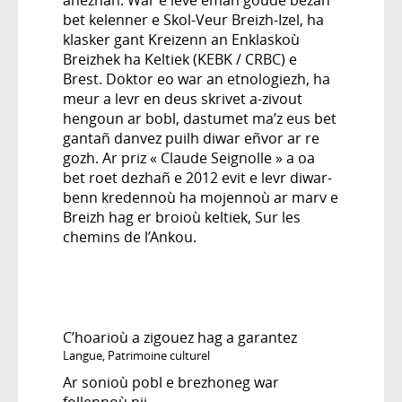
bet kelenner e Skol-Veur Breizh-Izel, ha
klasker gant Kreizenn an Enklaskoù
Breizhek ha Keltiek (KEBK / CRBC) e
Brest. Doktor eo war an etnologiezh, ha
meur a levr en deus skrivet a-zivout
hengoun ar bobl, dastumet ma’z eus bet
gantañ danvez puilh diwar eñvor ar re
gozh. Ar priz « Claude Seignolle » a oa
bet roet dezhañ e 2012 evit e levr diwar-
benn kredennoù ha mojennoù ar marv e
Breizh hag er broioù keltiek, Sur les
chemins de l’Ankou.
C’hoarioù a zigouez hag a garantez
Langue
,
Patrimoine culturel
Ar sonioù pobl e brezhoneg war
follennoù nij