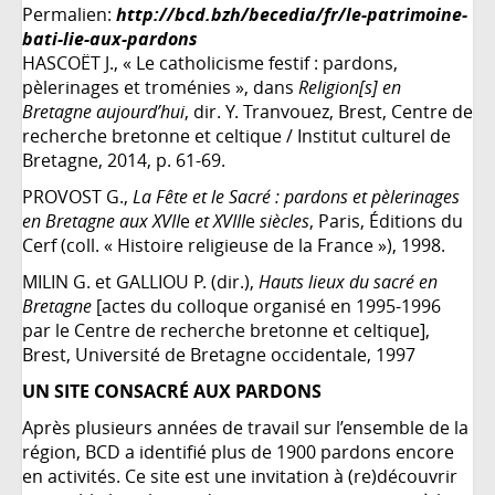
Permalien:
http://bcd.bzh/becedia/fr/le-patrimoine-
bati-lie-aux-pardons
HASCOËT J., « Le catholicisme festif : pardons,
pèlerinages et troménies », dans
Religion[s] en
Bretagne aujourd’hui
, dir. Y. Tranvouez, Brest, Centre de
recherche bretonne et celtique / Institut culturel de
Bretagne, 2014, p. 61-69.
PROVOST G.,
La Fête et le Sacré : pardons et pèlerinages
en Bretagne aux XVII
e
et XVIII
e
siècles
, Paris, Éditions du
Cerf (coll. « Histoire religieuse de la France »), 1998.
MILIN G. et GALLIOU P. (dir.),
Hauts lieux du sacré en
Bretagne
[actes du colloque organisé en 1995-1996
par le Centre de recherche bretonne et celtique],
Brest, Université de Bretagne occidentale, 1997
UN SITE CONSACRÉ AUX PARDONS
Après plusieurs années de travail sur l’ensemble de la
région, BCD a identifié plus de 1900 pardons encore
en activités. Ce site est une invitation à (re)découvrir