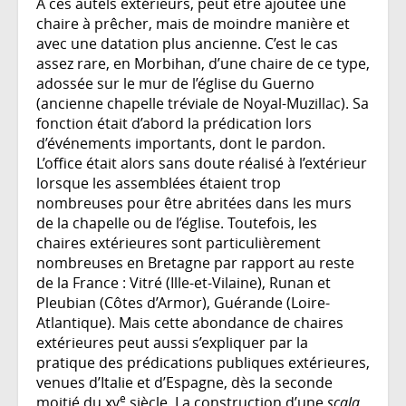
À ces autels extérieurs, peut être ajoutée une
chaire à prêcher, mais de moindre manière et
avec une datation plus ancienne. C’est le cas
assez rare, en Morbihan, d’une chaire de ce type,
adossée sur le mur de l’église du Guerno
(ancienne chapelle tréviale de Noyal-Muzillac). Sa
fonction était d’abord la prédication lors
d’événements importants, dont le pardon.
L’office était alors sans doute réalisé à l’extérieur
lorsque les assemblées étaient trop
nombreuses pour être abritées dans les murs
de la chapelle ou de l’église. Toutefois, les
chaires extérieures sont particulièrement
nombreuses en Bretagne par rapport au reste
de la France : Vitré (Ille-et-Vilaine), Runan et
Pleubian (Côtes d’Armor), Guérande (Loire-
Atlantique). Mais cette abondance de chaires
extérieures peut aussi s’expliquer par la
pratique des prédications publiques extérieures,
venues d’Italie et d’Espagne, dès la seconde
e
moitié du xv
siècle. La construction d’une
s
cala