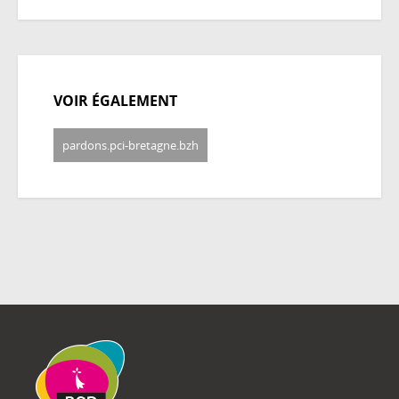
VOIR ÉGALEMENT
pardons.pci-bretagne.bzh