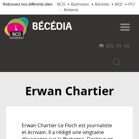
Retrouvez nos différents sites :
BCD
•
Bazhvalan
•
Bécédia
•
BED
•
PCI
-
Bretania
Aller
au
Toggl
contenu
navig
principal
FR
BZG
EN
GO
Erwan Chartier
Erwan Chartier-Le Floch est journaliste
et écrivain. Il a rédigé une vingtaine
d'ouvrages sur la Bretagne. Docteur en