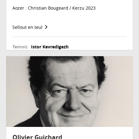
Aozer : Christian Bougeard / Kerzu 2023
Sellout en teul
Temoù:
Istor
Kevredigezh
Olivier Guichard