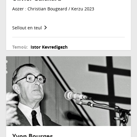
Aozer : Christian Bougeard / Kerzu 2023
Sellout en teul
Temoù:
Istor
Kevredigezh
Yvon Bourges