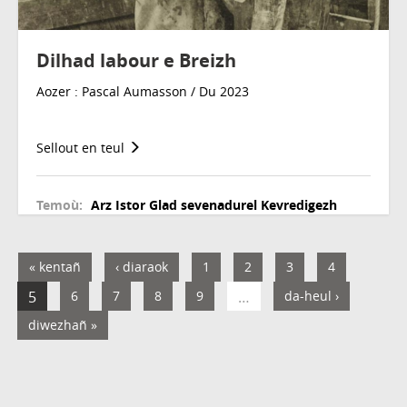
Dilhad labour e Breizh
Aozer : Pascal Aumasson / Du 2023
Sellout en teul
Temoù:
Arz
Istor
Glad sevenadurel
Kevredigezh
« kentañ
‹ diaraok
1
2
3
4
5
6
7
8
9
…
da-heul ›
diwezhañ »