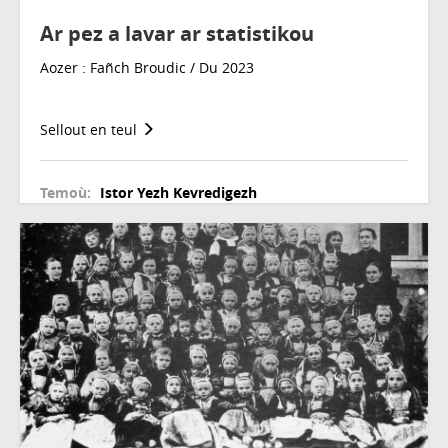
Ar pez a lavar ar statistikou
Aozer : Fañch Broudic / Du 2023
Sellout en teul
Temoù:
Istor
Yezh
Kevredigezh