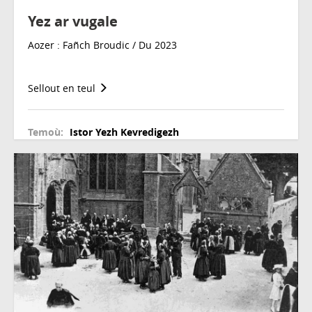
Yez ar vugale
Aozer : Fañch Broudic / Du 2023
Sellout en teul
Temoù:
Istor
Yezh
Kevredigezh