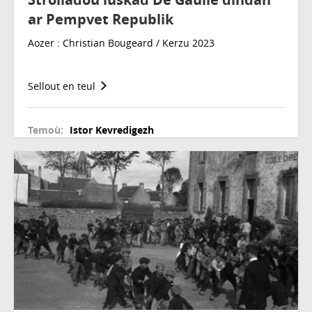
ar Pempvet Republik
Aozer : Christian Bougeard / Kerzu 2023
Sellout en teul
Temoù:
Istor
Kevredigezh