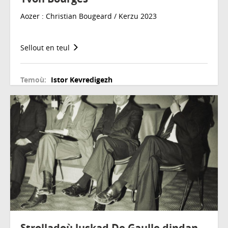
Aozer : Christian Bougeard / Kerzu 2023
Sellout en teul
Temoù:
Istor
Kevredigezh
Strolladoù luskad De Gaulle dindan