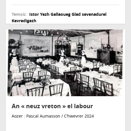
Temoù:
Istor
Yezh
Gallaoueg
Glad sevenadurel
Kevredigezh
An « neuz vreton » el labour
Aozer : Pascal Aumasson / C’hwevrer 2024