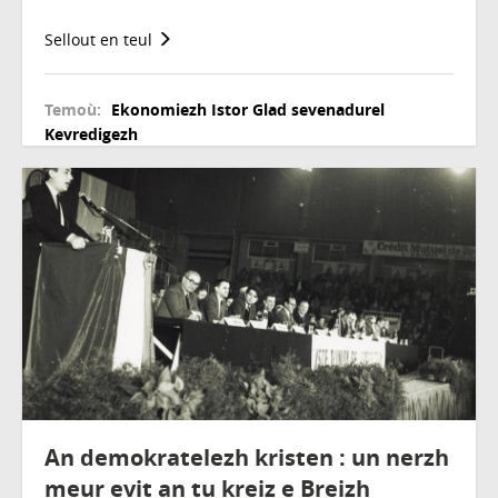
Sellout en teul
Temoù:
Ekonomiezh
Istor
Glad sevenadurel
Kevredigezh
An demokratelezh kristen : un nerzh
meur evit an tu kreiz e Breizh