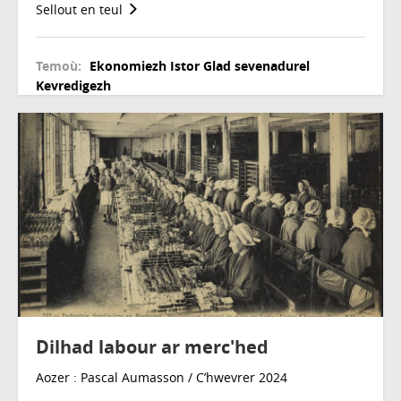
Sellout en teul
Temoù:
Ekonomiezh
Istor
Glad sevenadurel
Kevredigezh
Dilhad labour ar merc'hed
Aozer : Pascal Aumasson / C’hwevrer 2024