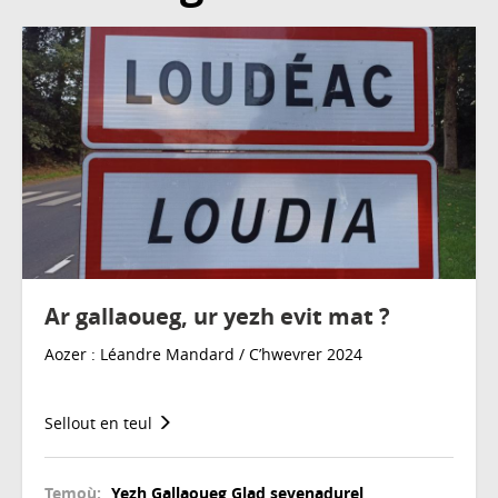
Ar gallaoueg, ur yezh evit mat ?
Aozer : Léandre Mandard / C’hwevrer 2024
Sellout en teul
Temoù:
Yezh
Gallaoueg
Glad sevenadurel