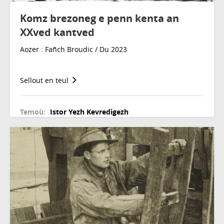
Komz brezoneg e penn kenta an
XXved kantved
Aozer : Fañch Broudic / Du 2023
Sellout en teul
Temoù:
Istor
Yezh
Kevredigezh