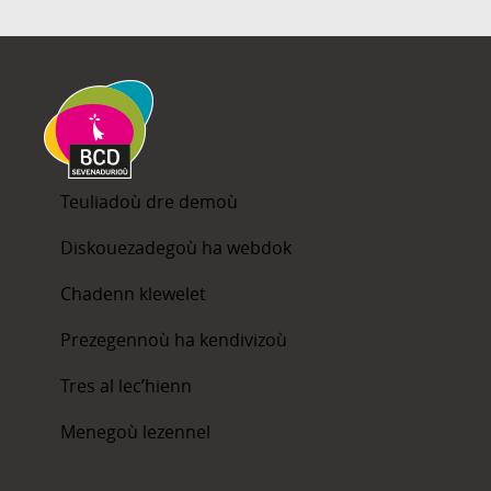
Teuliadoù dre demoù
Diskouezadegoù ha webdok
Chadenn klewelet
Prezegennoù ha kendivizoù
Tres al lec’hienn
Menegoù lezennel