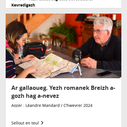
Kevredigezh
Ar gallaoueg. Yezh romanek Breizh a-
gozh hag a-nevez
Aozer : Léandre Mandard / C’hwevrer 2024
Sellout en teul