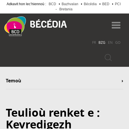
Adkavit hon lec’hiennoù :
BCD
•
Bazhvalan
•
Bécédia
•
BED
•
PCI
-
Bretania
Skip
to
Toggl
main
navig
content
FR
BZG
EN
GO
Temoù
Teulioù renket e :
Kevredigezh